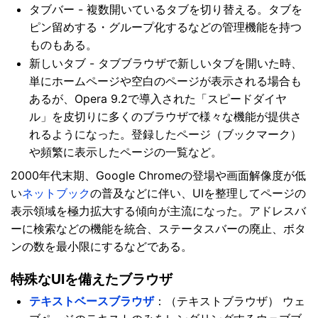
タブバー - 複数開いているタブを切り替える。タブを
ピン留めする・グループ化するなどの管理機能を持つ
ものもある。
新しいタブ - タブブラウザで新しいタブを開いた時、
単にホームページや空白のページが表示される場合も
あるが、Opera 9.2で導入された「スピードダイヤ
ル」を皮切りに多くのブラウザで様々な機能が提供さ
れるようになった。登録したページ（ブックマーク）
や頻繁に表示したページの一覧など。
2000年代末期、Google Chromeの登場や画面解像度が低
い
ネットブック
の普及などに伴い、UIを整理してページの
表示領域を極力拡大する傾向が主流になった。アドレスバ
ーに検索などの機能を統合、ステータスバーの廃止、ボタ
ンの数を最小限にするなどである。
特殊なUIを備えたブラウザ
テキストベースブラウザ
：（テキストブラウザ） ウェ