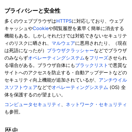
プライバシーと安全性
多くのウェブブラウザは
HTTPS
に対応しており、ウェブ
キャッシュや
Cookie
や閲覧履歴を素早く簡単に消去する
機能もある。しかしそれだけでは対処できないセキュリテ
ィのリスクに晒され、
マルウェア
に悪用されたり、（現在
は死語になったが）
ブラウザクラッシャー
などでブラウザ
のみならず
オペレーティングシステム
を
フリーズ
させられ
る場合がある。ブラウザ自体にも
ブラックリスト
で悪質な
サイトへのアクセスを防止する・自動アップデートなどの
セキュリティ向上機能が追加されているが、
アンチウイル
スソフトウェア
などで
オペレーティングシステム
(OS) 全
体を保護するのが望ましい。
コンピュータセキュリティ
、
ネットワーク・セキュリティ
も参照。
歴史