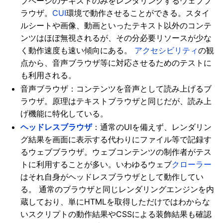
ブページのテキストのみをレンダリングするウェブブ
ラウザ。
CUI
環境で動作させることができる。スタイ
ルシートや画像、動画といったテキスト以外のコンテ
ンツはほぼ無視されるが、その分必要リソースが少な
く動作速度も速い傾向にある。
アクセシビリティ
の観
点から、音声ブラウザ等に対応させるためのテストに
も利用される。
音声ブラウザ：コンテンツを音声として読み上げるブ
ラウザ。原理はテキストブラウザと同じだが、読み上
げ機能に特化している。
ヘッドレスブラウザ
：通常のUIを備えず、レンダリン
グ結果を画面に表示する代わりにファイル等で記録す
るウェブブラウザ。ウェブコンテンツの制作者がテス
トに利用することが多い。いわゆるウェブ
クローラー
はそれ自身がヘッドレスブラウザとして動作してい
る。 通常のブラウザと同じレンダリングエンジンを内
蔵しており、単にHTMLを取得しただけではわからな
いスクリプトの動作結果やCSSによる装飾結果も確認