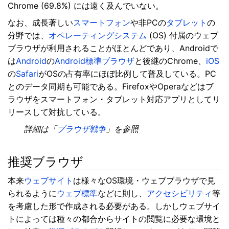
Chrome (69.8%) には遠く及んでいない。
なお、成長著しい
スマートフォン
や非PCの
タブレット
の
分野では、
オペレーティングシステム
(OS) 付属のウェブ
ブラウザが利用されることがほとんどであり、Androidで
は
Android
の
Android標準ブラウザ
と後継のChrome、
iOS
の
Safari
がOSの占有率にほぼ比例して普及している。PC
とのデータ同期も可能である。FirefoxやOperaなどはブ
ラウザをスマートフォン・タブレット対応アプリとしてリ
リースして対抗している。
詳細は「
ブラウザ戦争
」を参照
推奨ブラウザ
本来
ウェブサイト
は様々なOS環境・ウェブブラウザで見
られるように
ウェブ標準
などに則し、
アクセシビリティ
等
を考慮した形で作成される必要がある。しかしウェブサイ
トによっては種々の都合からサイトの閲覧に必要な環境と