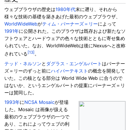
ウェブブラウザの歴史は
1980年代
末に遡り、それから
様々な技術の基礎を築きあげた最初のウェブブラウザ、
WorldWideWeb
が
ティム・バーナーズ＝リー
によって
1991年
に公開された。このブラウザは既存および新たなソ
フトウェアとハードウェアの色々な技術とともに寄せ集め
られていた。なお、WorldWideWebは後にNexusへと改称
[13]
されている
。
テッド・ネルソン
と
ダグラス・エンゲルバート
はバーナー
ズ＝リーのずっと前に
ハイパーテキスト
の概念を開発して
いた。この核となる部分は World Wide Web に合うので
はないか、というエンゲルバートの提案にバーナーズ＝リ
ーは賛同した。
1993年
に
NCSA Mosaic
が登場
した。Mosaic は画像が扱える
最初のウェブブラウザの一つで
あり、これによってウェブの利