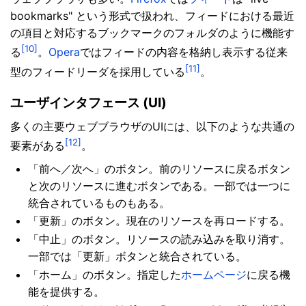
bookmarks" という形式で扱われ、フィードにおける最近
の項目と対応するブックマークのフォルダのように機能す
[10]
る
。
Opera
ではフィードの内容を格納し表示する従来
[11]
型のフィードリーダを採用している
。
ユーザインタフェース (UI)
多くの主要ウェブブラウザのUIには、以下のような共通の
[12]
要素がある
。
「前へ／次へ」のボタン。前のリソースに戻るボタン
と次のリソースに進むボタンである。一部では一つに
統合されているものもある。
「更新」のボタン。現在のリソースを再ロードする。
「中止」のボタン。リソースの読み込みを取り消す。
一部では「更新」ボタンと統合されている。
「ホーム」のボタン。指定した
ホームページ
に戻る機
能を提供する。