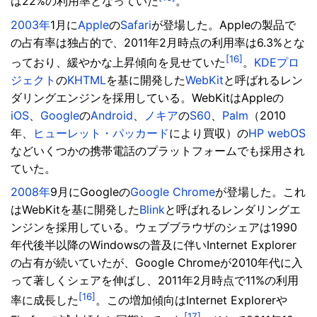
は22%の利用率となっていた
。
2003年
1月に
Apple
の
Safari
が登場した。Appleの製品で
の占有率は独占的で、2011年2月時点の利用率は6.3%とな
[16]
っており、緩やかな上昇傾向を見せていた
。
KDEプロ
ジェクト
の
KHTML
を基に開発した
WebKit
と呼ばれるレン
ダリングエンジンを採用している。WebKitはAppleの
iOS
、
Google
の
Android
、
ノキア
の
S60
、
Palm
（2010
年、
ヒューレット・パッカード
により買収）の
HP webOS
などいくつかの携帯電話のプラットフォームでも採用され
ていた。
2008年
9月にGoogleの
Google Chrome
が登場した。これ
はWebKitを基に開発した
Blink
と呼ばれるレンダリングエ
ンジンを採用している。ウェブブラウザのシェアは1990
年代後半以降のWindowsの普及に伴いInternet Explorer
の占有が続いていたが、Google Chromeが2010年代に入
って著しくシェアを伸ばし、2011年2月時点で11%の利用
[16]
率に成長した
。この増加傾向はInternet Explorerや
[17]