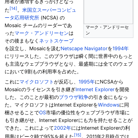
用者が激増するきっかけとなっ
[14]
た
。
米国立スーパーコンピュ
ータ応用研究所
(NCSA) の
Mosaic チームのリーダーであ
マーク・アンドリーセ
った
マーク・アンドリーセン
は
ン
その後まもなく
ネットスケープ
を設立し、Mosaicを汲む
Netscape Navigator
を
1994年
にリリースした。このブラウザは瞬く間に世界中のもっと
も主流なウェブブラウザとなり、最盛期には全てのウェブ
において9割もの利用率を占めた。
これに
マイクロソフト
が反応し、
1995年
にNCSAから
Mosaicのライセンスを引き継ぎ
Internet Explorer
を開発
した。このことが最初の
ブラウザ戦争
の引き金にもなっ
た。マイクロソフトはInternet Explorerを
Windows
に同
梱させることで
OS
市場の優位性をウェブブラウザ市場に
も引き継がせ、Internet Explorerにも力を持たせることが
できた。これによって
2002年
にはInternet Explorerの利
[15]
用率はピーク時で95%を超えた
。2011年2月時点では