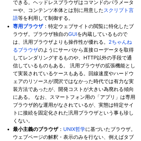
できる。ヘッドレスブラウザはコマンドのパラメータ
ーや、コンテンツ本体とは別に用意した
スクリプト言
語
等を利用して制御する。
専用ブラウザ
：特定ウェブサイトの閲覧に特化したブ
ラウザ。ブラウザ独自の
GUI
を内蔵しているもので
は、汎用ブラウザよりも操作性が優れる。
2ちゃんね
るブラウザ
のようにサーバから直接ローデータを取得
してレンダリングするものや、HTTP以外の手段で通
信しているものもある。 汎用ブラウザの拡張機能とし
て実装されているケースもある。回線速度やハードウ
ェアのリソースが潤沢ではなかった時代では有力な実
装方法であったが、開発コストが大きい為廃れる傾向
にある。 なお、スマートフォン用の「アプリ」は専用
ブラウザ的な運用がなされているが、実態は特定サイ
トに接続を固定化された汎用ブラウザという事も珍し
くない。
最小主義のブラウザ
：
UNIX哲学
に基づいたブラウザ。
ウェブページの解釈・表示のみを行ない、例えばタブ