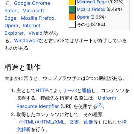
Microsoft Edge
(9.22%)
て、
Google Chrome
、
Mozilla Firefox
(8.49%)
Safari
、
Microsoft
Opera
(2.95%)
Edge
、
Mozilla Firefox
、
その他 (3.18%)
Opera
、
Internet
Explorer
、
Vivaldi
等があ
る。
Windows 7
など古いOSではサポートが終了している
ものがある。
構造と動作
大まかに言うと、ウェブブラウザには3つの機能がある。
主として
HTTP
により
サーバ
と
通信
し、コンテンツを
取得する。接続先を指定する際には、
Uniform
[2]
Resource Identifier
(URI) を使用する
。
取得したコンテンツに対して、その種類
（
HTML
/
XHTML
/
XML
、
文書
、
画像
等）に応じた
構
文解析
を行う。