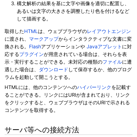
構文解析の結果を基に文字や画像を適切に配置し、
あるいは文字の大きさを調整したり色を付けるなど
して描画する。
取得した
HTML
は、ウェブブラウザの
レイアウトエンジン
に渡され、
マークアップ
からインタラクティブな文書に変
換される。
Flash
アプリケーションや
Javaアプレット
に対
応する
プラグイン
が用意されている場合は、それらを表
示・実行することができる。未対応の種類の
ファイル
に遭
遇した場合は、
ダウンロード
して保存するか、他のプログ
ラムを起動して開こうとする。
HTMLには、他のコンテンツへの
ハイパーリンク
を記載す
ることができる。リンクにはURIが含まれており、リンク
をクリックすると、ウェブブラウザはそのURIで示される
コンテンツを取得する。
サーバ等への接続方法