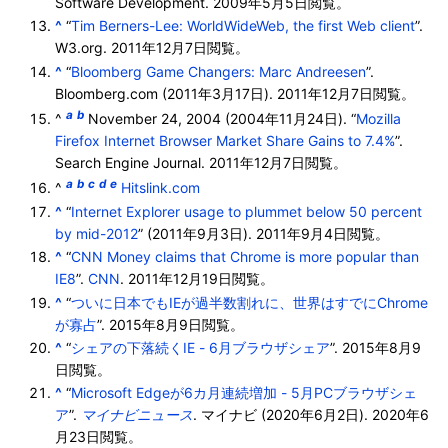
Software Development.
2009年5月5日
閲覧。
^
“
Tim Berners-Lee: WorldWideWeb, the first Web client
”.
W3.org.
2011年12月7日
閲覧。
^
“
Bloomberg Game Changers: Marc Andreesen
”.
Bloomberg.com (2011年3月17日).
2011年12月7日
閲覧。
a
b
^
November 24, 2004 (2004年11月24日). “
Mozilla
Firefox Internet Browser Market Share Gains to 7.4%
”.
Search Engine Journal.
2011年12月7日
閲覧。
a
b
c
d
e
^
Hitslink.com
^
“
Internet Explorer usage to plummet below 50 percent
by mid-2012
” (2011年9月3日).
2011年9月4日
閲覧。
^
“
CNN Money claims that Chrome is more popular than
IE8
”.
CNN
.
2011年12月19日
閲覧。
^
“
ついに日本でもIEが過半数割れに、世界はすでにChrome
が寡占
”.
2015年8月9日
閲覧。
^
“
シェアの下落続くIE - 6月ブラウザシェア
”.
2015年8月9
日
閲覧。
^
“
Microsoft Edgeが6カ月連続増加 - 5月PCブラウザシェ
ア
”.
マイナビニュース
. マイナビ (2020年6月2日).
2020年6
月23日
閲覧。