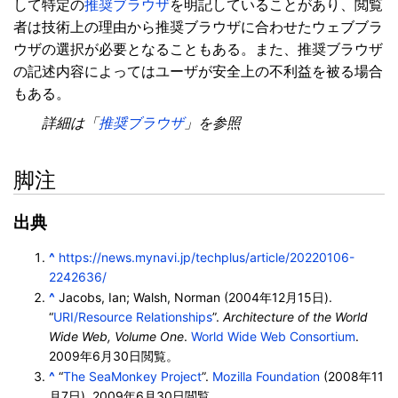
して特定の
推奨ブラウザ
を明記していることがあり、閲覧
者は技術上の理由から推奨ブラウザに合わせたウェブブラ
ウザの選択が必要となることもある。また、推奨ブラウザ
の記述内容によってはユーザが安全上の不利益を被る場合
もある。
詳細は「
推奨ブラウザ
」を参照
脚注
出典
^
https://news.mynavi.jp/techplus/article/20220106-
2242636/
^
Jacobs, Ian; Walsh, Norman (2004年12月15日).
“
URI/Resource Relationships
”.
Architecture of the World
Wide Web, Volume One
.
World Wide Web Consortium
.
2009年6月30日
閲覧。
^
“
The SeaMonkey Project
”.
Mozilla Foundation
(2008年11
月7日).
2009年6月30日
閲覧。