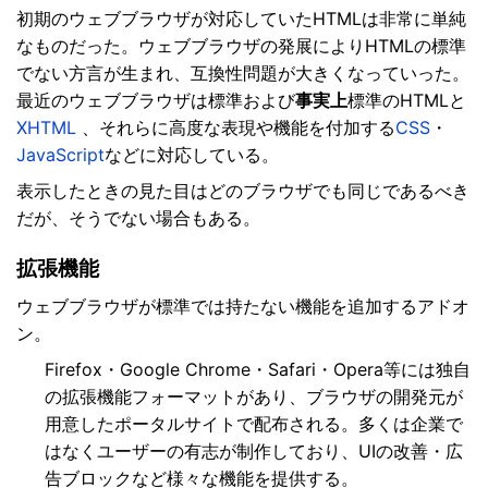
初期のウェブブラウザが対応していたHTMLは非常に単純
なものだった。ウェブブラウザの発展によりHTMLの標準
でない方言が生まれ、互換性問題が大きくなっていった。
最近のウェブブラウザは標準および
事実上
標準のHTMLと
XHTML
、それらに高度な表現や機能を付加する
CSS
・
JavaScript
などに対応している。
表示したときの見た目はどのブラウザでも同じであるべき
だが、そうでない場合もある。
拡張機能
ウェブブラウザが標準では持たない機能を追加するアドオ
ン。
Firefox・Google Chrome・Safari・Opera等には独自
の拡張機能フォーマットがあり、ブラウザの開発元が
用意したポータルサイトで配布される。多くは企業で
はなくユーザーの有志が制作しており、UIの改善・広
告ブロックなど様々な機能を提供する。