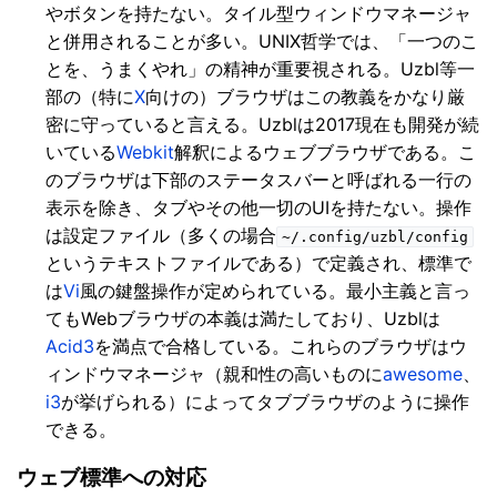
やボタンを持たない。タイル型ウィンドウマネージャ
と併用されることが多い。UNIX哲学では、「一つのこ
とを、うまくやれ」の精神が重要視される。
Uzbl
等一
部の（特に
X
向けの）ブラウザはこの教義をかなり厳
密に守っていると言える。Uzblは2017現在も開発が続
いている
Webkit
解釈によるウェブブラウザである。こ
のブラウザは下部のステータスバーと呼ばれる一行の
表示を除き、タブやその他一切のUIを持たない。操作
は設定ファイル（多くの場合
~/.config/uzbl/config
というテキストファイルである）で定義され、標準で
は
Vi
風の鍵盤操作が定められている。最小主義と言っ
てもWebブラウザの本義は満たしており、Uzblは
Acid3
を満点で合格している。これらのブラウザはウ
ィンドウマネージャ（親和性の高いものに
awesome
、
i3
が挙げられる）によってタブブラウザのように操作
できる。
ウェブ標準への対応