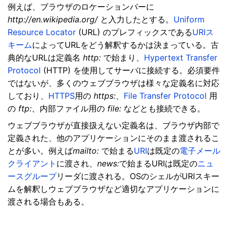
例えば、ブラウザのロケーションバーに
http://en.wikipedia.org/
と入力したとする。
Uniform
Resource Locator
(URL) のプレフィックスである
URIス
キーム
によってURLをどう解釈するかは決まっている。古
典的なURLは定義名
http:
で始まり、
Hypertext Transfer
Protocol
(HTTP) を使用してサーバに接続する。必須要件
ではないが、多くのウェブブラウザは様々な定義名に対応
しており、
HTTPS
用の
https:
、
File Transfer Protocol
用
の
ftp:
、内部ファイル用の
file:
などとも接続できる。
ウェブブラウザが直接扱えない定義名は、ブラウザ内部で
定義された、他のアプリケーションにそのまま渡されるこ
とが多い。例えば
mailto:
で始まる
URI
は既定の
電子メール
クライアント
に渡され、
news:
で始まるURIは既定の
ニュ
ースグループ
リーダに渡される。OSのシェルがURIスキー
ムを解釈しウェブブラウザなど適切なアプリケーションに
渡される場合もある。