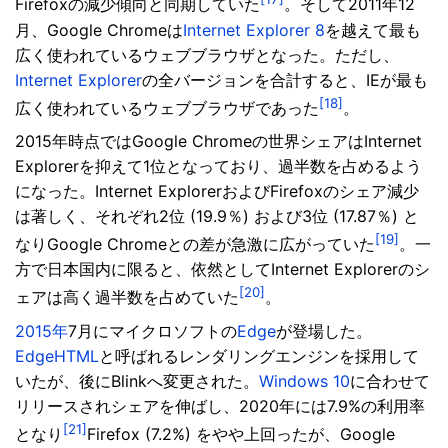
Firefoxの減少傾向と同期していた
。そして2011年12
月、Google Chromeは
Internet Explorer 8
を越えて最も
広く使われているウェブブラウザとなった。ただし、
Internet Explorer
の全バージョンを合計すると、IEが最も
[18]
広く使われているウェブブラウザであった
。
2015年時点ではGoogle Chromeの世界シェアはInternet
Explorerを抑えて1位となっており、過半数を占めるよう
になった。Internet ExplorerおよびFirefoxのシェア減少
は著しく、それぞれ2位 (19.9％) および3位 (17.87％) と
[19]
なりGoogle Chromeとの差が急激に広がっていた
。一
方で日本国内に限ると、依然としてInternet Explorerのシ
[20]
ェアは高く過半数を占めていた
。
2015年
7月にマイクロソフトの
Edge
が登場した。
EdgeHTML
と呼ばれるレンダリングエンジンを採用して
いたが、後にBlinkへ変更された。
Windows 10
に合わせて
リリースされシェアを伸ばし、2020年には7.9%の利用率
[21]
となり
Firefox (7.2%) をやや上回ったが、Google