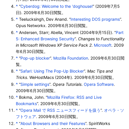
^
“
Cyberdog: Welcome to the 'doghouse!
” (2009年7月5
日).
2009年6月30日
閲覧。
^
Teelucksingh, Dev Anand. “
Interesting DOS programs
”.
Opus Networkx.
2009年6月30日
閲覧。
^
Andersen, Starr; Abella, Vincent (2004年9月15日). “
Part
5: Enhanced Browsing Security
”.
Changes to Functionality
in Microsoft Windows XP Service Pack 2
.
Microsoft
.
2009
年6月30日
閲覧。
^
“
Pop-up blocker
”.
Mozilla Foundation
.
2009年6月30日
閲
覧。
^
“
Safari: Using The Pop-Up Blocker
”.
Mac Tips and
Tricks
. WeHostMacs (2004年).
2009年6月30日
閲覧。
^
“
Simple settings
”.
Opera Tutorials
.
Opera Software
.
2009年6月30日
閲覧。
^
Bokma, John. “
Mozilla Firefox: RSS and Live
Bookmarks
”.
2009年6月30日
閲覧。
^
“
Opera Mail で RSS ニュースフィードを扱う
”.
オペラ・ソ
フトウェア
.
2009年6月30日
閲覧。
^
“
About Browsers and their Features
”. SpiritWorks