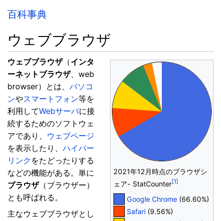
百科事典
ウェブブラウザ
ウェブブラウザ
（
インタ
ーネットブラウザ
、web
browser）とは、
パソコ
ン
や
スマートフォン
等を
利用して
Webサーバ
に接
続するためのソフトウェ
アであり、
ウェブページ
を表示したり、
ハイパー
リンク
をたどったりする
2021年12月時点のブラウザシ
などの機能がある。単に
[1]
ェア- StatCounter
ブラウザ
（ブラウザー）
とも呼ばれる。
Google Chrome
(66.60%)
Safari
(9.56%)
主なウェブブラウザとし