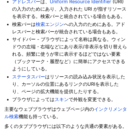
アドレスバー
は、
Uniform Resource Identifier
(URI)
の入力のためにあり、入力された URI が指すリソース
を表示する。検索バーと統合されている場合もある。
検索バーは
検索エンジン
への入力のためにある。アド
レスバーと検索バーが統合されている場合もある。
サイドバー - ブラウザによって名称は異なる。ウィン
ドウの左端・右端などにあり表示/非表示を切り替えら
れる。頻繁に使うが常に表示するほどではない要素
（ブックマーク・履歴など）に簡単にアクセスできる
ようにしている。
ステータスバー
はリソースの読み込み状況を表示した
り、カーソルの位置にあるリンクのURIを表示した
り、ページの拡大機能を提供したりする。
ブラウザによっては
スキン
で外観を変更できる。
主要なウェブブラウザはウェブページ内の
インクリメンタ
ル検索
機能も持っている。
多くのタブブラウザには以下のような共通の要素がある。