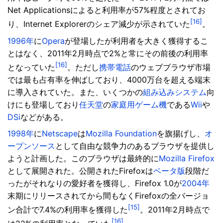
Net Applicationsによると利用率が57%程度とされてお
[16]
り、Internet Explorerのシェア減少が示されていた
。
1996年
に
Opera
が登場したが利用者を大きく獲得するこ
とはなく、2011年2月時点で2%と常にその前後の利用率
[16]
となっていた
。ただし
携帯電話
のウェブブラウザ市場
では最も占有率を伸ばしており、4000万台を超える端末
に導入されていた。また、いくつかの
組み込みシステム
向
けにも登場しており
任天堂
の
家庭用ゲーム機
である
Wii
や
DSi
などがある。
1998年
に
Netscape
は
Mozilla Foundation
を旗揚げし、
オ
ープンソース
として自由な競争力のあるブラウザを提供し
ようと計画した。このブラウザは最終的に
Mozilla Firefox
として展開された。公開されたFirefoxは
ベータ版
段階だ
ったがそれなりの愛好者を獲得し、Firefox 1.0が
2004年
末期にリリースされてから間もなくFirefoxの全バージョ
[15]
ン合計で7.4%の利用率を獲得した
。2011年2月時点で
[16]