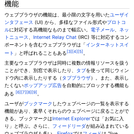
機能
ウェブブラウザの機能は、最小限の文字を用いた
ユーザイ
ンタフェース
(UI) から、多様なファイル形式や
プロトコ
ル
に対応する高機能なものまで幅広い。
電子メール
、
ネッ
トニュース
、
Internet Relay Chat
(IRC) 等に対応するコン
ポーネントを含むウェブブラウザは「
インターネットスイ
[3]
[4]
[5]
ート
」と呼ばれることもある
。
主要なウェブブラウザは同時に複数の情報リソースを扱う
ことができ、別窓で表示したり、
タブ
を使って同じウィン
ドウ内に表示したりする（
タブブラウザ
）。また、表示し
たくない
ポップアップ広告
を自動的にブロックする機能も
[6]
[7]
[8]
[9]
ある
。
ユーザが
ブックマーク
したウェブページの一覧を表示する
機能があり、素早くそれらのウェブページに戻ることがで
きる。ブックマークは
Internet Explorer
では「お気に入
り」と呼ぶ。さらに、
フィードリーダ
が組み込まれている
ウェブブラウザも多い。
Firefox
では
フィード
は "live