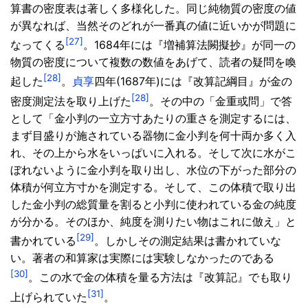
算書の密度表は著しく多様化した。同じ純物質の密度の値
が異なれば、当然そのどれが一番真の値に近いかが問題に
[27]
なってくる
。1684年には『増補算法闕擬抄』が同一の
物質の密度について複数の数値をあげて、読者の疑問を喚
[28]
起した
。
貞享
四年(1687年)には『改算記綱目』が金の
[28]
密度測定法を取り上げた
。その中の「金重或問」で答
として「金小判の一立方寸あたりの重さを測定するには、
まず目盛りが施されている器物に金小判を何十両か多く入
れ、その上から水をいっぱいに入れる。そして次に水がこ
ぼれないように金小判を取り出し、水位の下がった部分の
体積が何立方寸かを測定する。そして、この体積で取り出
した金小判の総質量を割ると小判に使われている金の純度
が分かる。そのほか、純度を測りたい物はこれに倣え」と
[29]
書かれている
。しかしその測定結果は書かれていな
い。著者の和算家は実際には実験しなかったのである
[30]
。この水で金の体積を量る方法は『改算記』でも取り
[31]
上げられていた
。