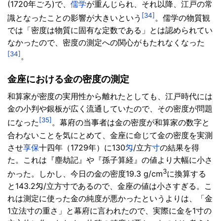
(1720年ごろ)で、
儒学
が重んじられ、それ以降、江戸の常
[34]
識となったことの影響が大きいという
。儒学の物質観
では「密度は物質に固有な定数である」とは認められてい
なかったので、密度の測定への関心がもたれなくなった
[34]
。
金座における金の密度の測定
和算家が密度の実用性から離れたとしても、江戸時代には
金の小判や銀板が広く流通していたので、その密度が問題
[35]
になった
。幕府の当事者は金の密度が和算家の数字と
合わないことを気にとめて、金座に命じて金の密度を実測
させ
享保
十四年（1729年）に130
匁
/立方
寸
の結果を得
た。これは『塵劫記』や『孫子算経』の値より大幅に小さ
3
かった。しかし、今日の金の密度19.3 g/cm
に換算する
と143.2匁/立方寸であるので、金座の値は小さすぎる。こ
れは測定に使った金の純度が悪かったというよりは、「金
1立法寸の重さ」と幕府に言われたので、実際に金を1寸の