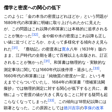
儒学と密度への関心の低下
このように「金の本当の密度はどれほどか」という問題が
1680年代の和算家に明確に取り上げられたかに見えた
が、この問題はこれ以降の和算家には本格的に追求される
[32]
ことが無かった
。金や銀や水の密度はこれ以降も正し
い値に近づくどころか、かえって多様化する傾向さえ見ら
[31]
れた
。『塵劫記』の密度表は
寛永
八年（1631年）版の
まま、江戸時代の全期を通じて百種以上も出版され、訂正
[31]
されることが無かった
。和算書は物理的な・実験的な
[33]
測定事項に関しては1660年代以後停滞・退歩した
。
1660年代の和算書には「純物質の密度が一定」という考
えまでぐらついていたし、1684年の和算書『増補算法闕
擬抄』では物理的測定に対する関心が低下すると共に、書
物によって密度の値が大きく異なることに対する疑問も起
[33]
こらなくなってしまった
。この傾向は18世紀以降には
顕著となった。この原因としては
徳川吉宗
の
享保の改革