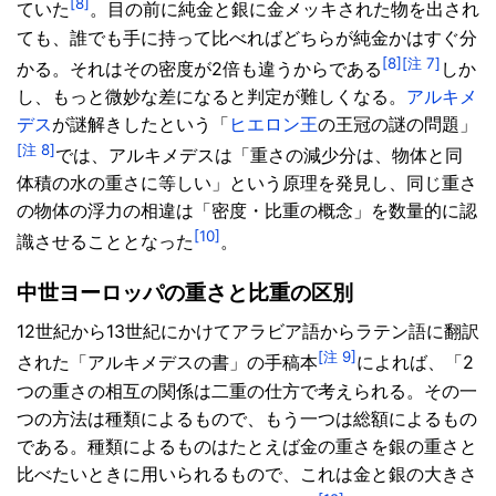
[8]
ていた
。目の前に純金と銀に金メッキされた物を出され
ても、誰でも手に持って比べればどちらが純金かはすぐ分
[8]
[注 7]
かる。それはその密度が2倍も違うからである
しか
し、もっと微妙な差になると判定が難しくなる。
アルキメ
デス
が謎解きしたという「
ヒエロン王
の王冠の謎の問題」
[注 8]
では、アルキメデスは「重さの減少分は、物体と同
体積の水の重さに等しい」という原理を発見し、同じ重さ
の物体の浮力の相違は「密度・比重の概念」を数量的に認
[10]
識させることとなった
。
中世ヨーロッパの重さと比重の区別
12世紀から13世紀にかけてアラビア語からラテン語に翻訳
[注 9]
された「アルキメデスの書」の手稿本
によれば、「2
つの重さの相互の関係は二重の仕方で考えられる。その一
つの方法は種類によるもので、もう一つは総額によるもの
である。種類によるものはたとえば金の重さを銀の重さと
比べたいときに用いられるもので、これは金と銀の大きさ