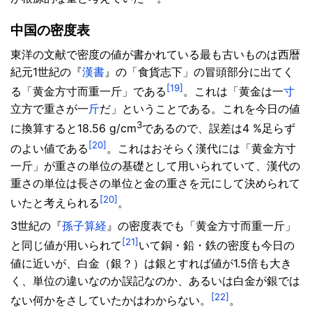
中国の密度表
東洋の文献で密度の値が書かれている最も古いものは西暦
紀元1世紀の『
漢書
』の「食貨志下」の冒頭部分に出てく
[19]
る「黄金方寸而重一斤」である
。これは「黄金は一
寸
立方で重さが一
斤
だ」ということである。これを今日の値
3
に換算すると18.56 g/cm
であるので、誤差は4 %足らず
[20]
のよい値である
。これはおそらく漢代には「黄金方寸
一斤」が重さの単位の基礎として用いられていて、漢代の
重さの単位は長さの単位と金の重さを元にして決められて
[20]
いたと考えられる
。
3世紀の『
孫子算経
』の密度表でも「黄金方寸而重一斤」
[21]
と同じ値が用いられて
いて銅・鉛・鉄の密度も今日の
値に近いが、白金（銀？）は銀とすれば値が1.5倍も大き
く、単位の違いなのか誤記なのか、あるいは白金が銀では
[22]
ない何かをさしていたかはわからない。
。