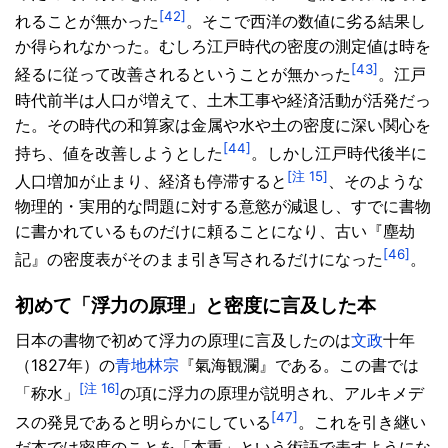
[42]
れることが無かった
。そこで西洋の数値に劣る結果し
か得られなかった。むしろ江戸時代の密度の測定値は時を
[43]
経るに従って改善されるということが無かった
。江戸
時代前半は人口が増えて、土木工事や経済活動が活発だっ
た。その時代の和算家は金属や水や土の密度に深い関心を
[44]
持ち、値を改善しようとした
。しかし江戸時代後半に
[注 15]
人口増加が止まり、経済も停滞すると
、そのような
物理的・実用的な問題に対する意慾が減退し、すでに書物
に書かれているものだけに頼ることになり、古い『塵劫
[46]
記』の密度表がそのまま引き写されるだけになった
。
初めて「浮力の原理」と密度に言及した本
日本の書物で初めて浮力の原理に言及したのは
文政
十年
（1827年）の
青地林宗
『氣海観瀾』である。この書では
[注 16]
「称水」
の項に浮力の原理が説明され、アルキメデ
[47]
スの発見であると明らかにしている
。これを引き継い
だ本では密度のことを「本重」という術語で表すようにな