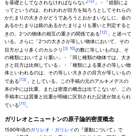
[12]
を基礎としてなされなければならない
」・「総額によ
ってというのは、われわれが目方を知ろうとしてそれらの
かたまりの大きさがどうであろうとおかまいなしに、金の
あるかたまりは銀のあるかたまりよりも重いと判定すると
[12]
きの、2つの物体の相互の重さの関係である
」と述べて
いる。さらに「2つの大きさが等しい物体において、その
[注 10]
目方がより多くのカルクリ
の数に等しいものは、そ
の種類においてより重い」・「同じ種類の物体では、大き
さと目方は比例している」・「種類による重さの等しい物
体といわれるのは、その等しい大きさの目方が等しいもの
[13]
である
」としている。この手稿の元のアルキメデスの
本の中には比重、または密度の概念は出てこないが、この
手稿本には質量と比重が明確に区別された記述が加えられ
[11]
ている
。
ガリレオとニュートンの原子論的密度概念
1590年頃の
ガリレオ・ガリレイ
の『運動について』で