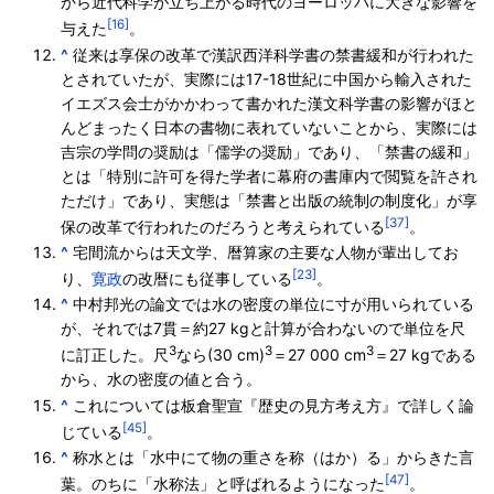
から近代科学が立ち上がる時代のヨーロッパに大きな影響を
[16]
与えた
。
^
従来は享保の改革で漢訳西洋科学書の禁書緩和が行われた
とされていたが、実際には17-18世紀に中国から輸入された
イエズス会士がかかわって書かれた漢文科学書の影響がほと
んどまったく日本の書物に表れていないことから、実際には
吉宗の学問の奨励は「儒学の奨励」であり、「禁書の緩和」
とは「特別に許可を得た学者に幕府の書庫内で閲覧を許され
ただけ」であり、実態は「禁書と出版の統制の制度化」が享
[37]
保の改革で行われたのだろうと考えられている
。
^
宅間流からは天文学、暦算家の主要な人物が輩出してお
[23]
り、
寛政
の改暦にも従事している
。
^
中村邦光の論文では水の密度の単位に寸が用いられている
が、それでは7貫＝約27 kgと計算が合わないので単位を尺
3
3
3
に訂正した。尺
なら(30 cm)
＝
27
000
cm
＝27 kgである
から、水の密度の値と合う。
^
これについては板倉聖宣『歴史の見方考え方』で詳しく論
[45]
じている
。
^
称水とは「水中にて物の重さを称（はか）る」からきた言
[47]
葉。のちに「水称法」と呼ばれるようになった
。