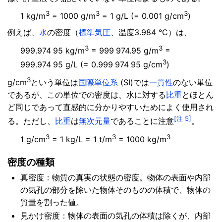
3
3
3
1 kg/m
= 1000 g/m
= 1 g/L (= 0.001 g/cm
)
例えば、
水
の密度（
標準気圧
、温度3.984 °C）は、
3
3
999.974
95
kg/m
=
999
974
.95 g/m
=
3
999.974
95
g/L
(=
0.999
974
95
g/cm
)
3
g/cm
という単位は
国際単位系
(SI)では
一貫性
のない単位
であるが、この単位での密度は、水に対する
比重
とほとん
ど同じであって直感的に分かりやすいためによく使用され
[注 5]
る。ただし、
比重
は
無次元量
であることに注意
。
3
3
3
1 g/cm
= 1 kg/L = 1 t/m
= 1000 kg/m
密度の種類
真密度：物質の真実の状態の密度。物体の表面や内部
の気孔の部分を除いた物体そのものの体積で、物体の
質量を割った値。
見かけ密度：物体の表面の気孔の体積は除くが、内部