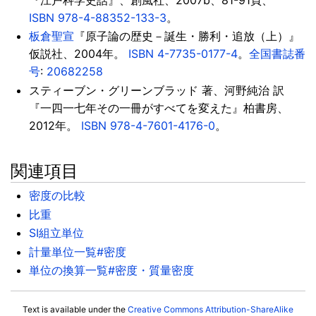
ISBN
978-4-88352-133-3
。
板倉聖宣
『原子論の歴史－誕生・勝利・追放（上）』
仮説社、2004年。
ISBN
4-7735-0177-4
。
全国書誌番
号
:
20682258
スティーブン・グリーンブラッド 著、河野純治 訳
『一四一七年その一冊がすべてを変えた』柏書房、
2012年。
ISBN
978-4-7601-4176-0
。
関連項目
密度の比較
比重
SI組立単位
計量単位一覧#密度
単位の換算一覧#密度・質量密度
Text is available under the
Creative Commons Attribution-ShareAlike