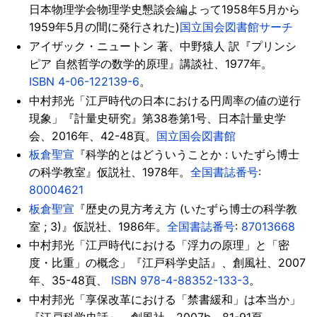
日本物理学会物理学史懇談会編よって1958年5月から
1959年5月の間に発行された)
国立国会図書館サーチ
アイザック・ニュートン 著、中野猿人 訳『プリンシ
ピア 自然哲学の数学的原理』講談社、1977年。
ISBN
4-06-122139-6
。
中村邦光「江戸時代の日本における円周率の値の逆行
現象」『計量史研究』第38巻第1号、日本計量史学
会、2016年、42-48頁。
国立国会図書館
板倉聖宣
『科学的とはどういうことか : いたずら博士
の科学教室』仮説社、1978年。
全国書誌番号
:
80004621
板倉聖宣
『歴史の見方考え方 (いたずら博士の科学教
室 ; 3)』仮説社、1986年。
全国書誌番号
:
87013668
中村邦光「江戸時代における「浮力の原理」と「密
度・比重」の概念」『江戸科学史話』、創風社、2007
年、35-48頁、
ISBN
978-4-88352-133-3
。
中村邦光「享保改革における「禁書緩和」は本当か」
『江戸科学史話』、創風社、2007b、81-91頁、