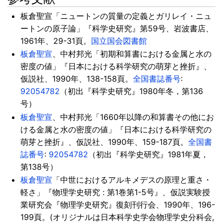
板倉聖宣「ニュートンの質量の定義とガリレイ・ニュ
ートンの原子論」『科学史研究』第59号、岩波書店、
1961年、29-31頁。
国立国会図書館
板倉聖宣
、中村邦光「初期和算書における金属と水の
密度の値」『日本における科学研究の萌芽と挫折』、
仮説社、1990年、138-158頁。
全国書誌番号
:
92054782
（初出『科学史研究』1980年冬，第136
号）
板倉聖宣
、中村邦光「1660年以降の和算書その他にお
ける金属と水の密度の値」『日本における科学研究の
萌芽と挫折』、仮説社、1990年、159-187頁。
全国書
誌番号
:
92054782
（初出『科学史研究』1981年夏，
第138号）
板倉聖宣
「中世におけるアルキメデスの原理と重さ・
軽さ」『物理学史研究 : 第1巻第1-5号』、仮説実験授
業研究会『物理学史研究』復刻刊行会、1990年、196-
199頁。
(オリジナルは日本科学史学会物理学史分科会,