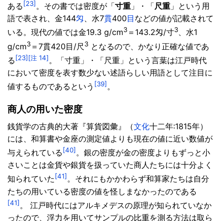
[23]
ある
。その書では密度が「
寸重
」・「
尺重
」という用
語で表され、金144
匁
、水7
貫
400
目
などの値が記載されて
3
3
いる。現代の値では金19.3 g/cm
＝143.2匁/寸
、水1
3
3
g/cm
＝7貫420目/尺
となるので、かなり正確な値であ
[23]
[注 14]
る
。「寸重」・「尺重」という言葉は江戸時代
において密度を表す数少ない述語らしい用語として注目に
[39]
値するものであるという
。
商人の用いた密度
銭貨学の古典的大著『算貨図彙』（
文化
十二年:1815年）
には、和算書や金座の測定値よりも現在の値に近い数値が
[40]
与えられている
。銀の密度が金の密度よりもずっと小
さいことは金貨や銀貨を扱っていた商人たちには十分よく
[41]
知られていた
。それにもかかわらず和算家たちは自分
たちの用いている密度の値を怪しまなかったのである
[41]
。 江戸時代にはアルキメデスの原理が知られていなか
ったので、浮力を用いてサンプルの比重を測る方法は取ら