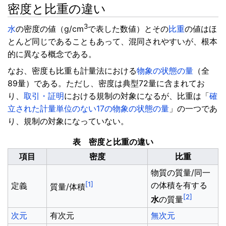
密度と比重の違い
3
水
の密度の値（g/cm
で表した数値）とその
比重
の値はほ
とんど同じであることもあって、混同されやすいが、根本
的に異なる概念である。
なお、密度も比重も計量法における
物象の状態の量
（全
89量）である。ただし、密度は典型72量に含まれてお
り、
取引・証明
における規制の対象になるが、比重は「
確
立された計量単位のない17の物象の状態の量
」の一つであ
り、規制の対象になっていない。
表 密度と比重の違い
項目
密度
比重
物質の質量/同一
[1]
の体積を有する
定義
質量/体積
[2]
水
の質量
次元
有次元
無次元