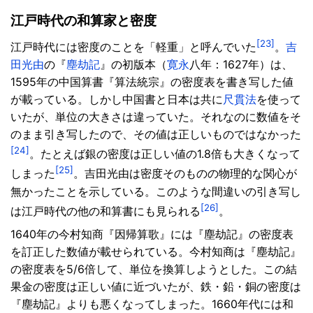
江戸時代の和算家と密度
[23]
江戸時代には密度のことを「軽重」と呼んでいた
。
吉
田光由
の『
塵劫記
』の初版本（
寛永
八年：1627年）は、
1595年の中国算書『算法統宗』の密度表を書き写した値
が載っている。しかし中国書と日本は共に
尺貫法
を使って
いたが、単位の大きさは違っていた。それなのに数値をそ
のまま引き写したので、その値は正しいものではなかった
[24]
。たとえば銀の密度は正しい値の1.8倍も大きくなって
[25]
しまった
。吉田光由は密度そのものの物理的な関心が
無かったことを示している。このような間違いの引き写し
[26]
は江戸時代の他の和算書にも見られる
。
1640年の今村知商『因帰算歌』には『塵劫記』の密度表
を訂正した数値が載せられている。今村知商は『塵劫記』
の密度表を5/6倍して、単位を換算しようとした。この結
果金の密度は正しい値に近づいたが、鉄・鉛・銅の密度は
『塵劫記』よりも悪くなってしまった。1660年代には和