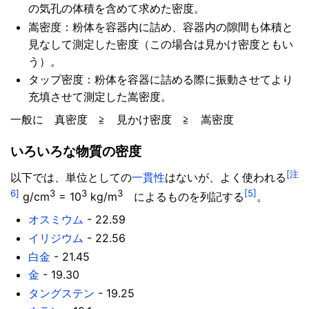
の気孔の体積を含めて求めた密度。
嵩密度：粉体を容器内に詰め、容器内の隙間も体積と
見なして測定した密度（この場合は見かけ密度ともい
う）。
タップ密度：粉体を容器に詰める際に振動させてより
充填させて測定した嵩密度。
一般に 真密度 ≧ 見かけ密度 ≧ 嵩密度
いろいろな物質の密度
[注
以下では、単位としての
一貫性
はないが、よく使われる
6]
3
3
3
[5]
g/cm
= 10
kg/m
によるものを列記する
。
オスミウム
- 22.59
イリジウム
- 22.56
白金
- 21.45
金
- 19.30
タングステン
- 19.25