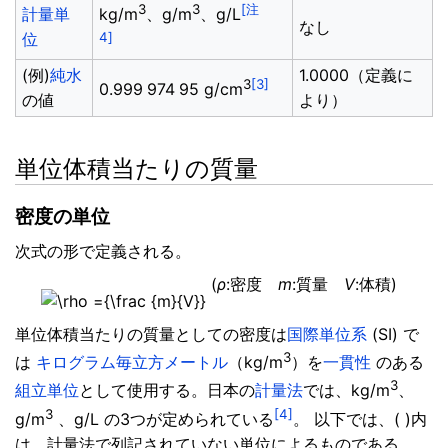
3
3
[注
計量単
kg/m
、g/m
、g/L
なし
位
4]
(例)
純水
1.0000（定義に
3
[3]
0.999
974
95
g/cm
の値
より）
単位体積当たりの質量
密度の単位
次式の形で定義される。
(
ρ
:密度
m
:質量
V
:体積)
単位体積当たりの質量としての密度は
国際単位系
(SI) で
3
は
キログラム毎立方メートル
（kg/m
）を
一貫性
のある
3
組立単位
として使用する。日本の
計量法
では、kg/m
、
3
[4]
g/m
、g/L の3つが定められている
。 以下では、( )内
は、計量法で列記されていない単位によるものである。