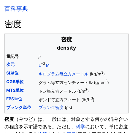
百科事典
密度
密度
density
量記号
ρ
次元
−3
L
M
SI単位
3
キログラム毎立方メートル
(kg/m
)
CGS単位
3
グラム毎立方センチメートル (g/cm
)
MTS単位
3
トン毎立方メートル (t/m
)
FPS単位
3
ポンド毎立方フィート (lb/ft
)
プランク単位
プランク密度
(ρ
)
P
密度
（みつど）は、一般には、対象とする何かの混み合い
の程度を示す語である。ただし、
科学
において、単に密度