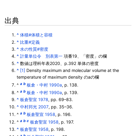
出典
^
体積#体積と容積
^
比重#定義
^
水の性質#密度
^
計量単位令 別表第一
項番19、「密度」の欄
^
数値は理科年表2020、p.392 単体の密度
^
[1]
Density maximum and molecular volume at the
temperature of maximum density のaの欄
a
b
^
板倉・中村 1990a
, p. 138.
a
b
^
板倉・中村 1990a
, p. 139.
^
板倉聖宣 1978
, pp. 69–83.
^
中村邦光 2007
, pp. 35–36.
a
b
^
板倉聖宣 1958
, p. 196.
a
b
c
^
板倉聖宣 1958
, p. 197.
^
板倉聖宣 1958
, p. 198.
a
b