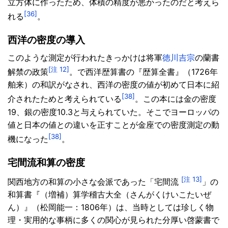
立方体に作ったため、体積の精度が悪かったのだと考えら
[36]
れる
。
西洋の密度の導入
このような測定が行われたきっかけは将軍
徳川吉宗
の蘭書
[注 12]
解禁の政策
。で西洋歴算書の『歴算全書』（1726年
舶来）の和訳がなされ、西洋の密度の値が初めて日本に紹
[38]
介されたためと考えられている
。この本には金の密度
19、銀の密度10.3と与えられていた。そこでヨーロッパの
値と日本の値との違いを正すことが金座での密度測定の動
[38]
機になった
。
宅間流和算の密度
[注 13]
関西地方の和算の小さな会派であった「宅間流
」の
和算書『（増補）算学稽古大全（さんがくけいこたいぜ
ん）』（松岡能一：1806年）は、当時としては珍しく物
理・実用的な事柄に多くの関心が見られた分厚い啓蒙書で