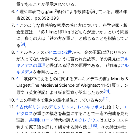
量であることが明示されている。
3
^
理科年表でもg/cm
単位による数値を挙げている。理科年
表2020、pp.392-393
^
このような直感的な密度の感じ方について、科学史家・板
倉聖宣は、「鉄1 kgと綿1 kgはどちらが重いか」という問題
に、多くの人は「鉄の方が重い」と感じることを指摘してい
[9]
る
。
^
アルキメデスが
ヒエロン2世
から、金の王冠に混じりもの
が入ってないか調べるように言われた故事。その発見は
アル
キメデスの原理
と呼ばれる浮力の原理である。（詳細は
アル
キメデス
を参照のこと。）
^
「液体中にあるものに関するアルキメデスの書」Moody &
Clagett:The Medieval Science of Weightsの41-51頁ラテン
[11]
原文（英文併記）より板倉聖宣が訳出したもの
。
[12]
^
この手稿本で重さの最小単位としているもの
。
^
古代ギリシャ
の
デモクリトス
、
レウキッポス
に始まり、
エ
ピクロス
が重さの概念を基盤にすることで一応の完成を見た
理論。
共和制ローマ
時代の詩人
ルクレチウス
はエピクロスを
[15]
称えて原子論を詳しく紹介する詩を残し
、その詩は中世