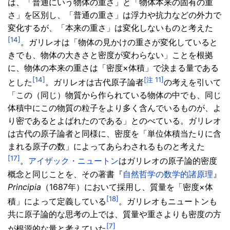
は、「普通にいう物体の重さ」と「物体本来の固有の重
さ」を区別し、「普通の重さ」は浮力や抗力などの外力で
変化するが、「本来の重さ」は変化しないものと考えた
[14]
。ガリレオは「物体の見かけの重さが変化していると
きでも、物体の大きさと密度が変わらない」ことを根拠
に、物体の本来の重さは「密度×体積」で決まる量である
[14]
[注 11]
とした
。ガリレオは古代原子論者
の考えを引いて
「この（同じ）物質から作られている物体の中でも、同じ
体積中にこの物質の粒子をより多く含んでいるものが、よ
り密であるとよばれたのである」とのべている。ガリレオ
は古代の原子論者と同様に、密度を「単位体積当たりに含
まれる原子の数」によってあらわされるものと考えた
[17]
。
アイザック・ニュートン
はガリレオの原子論的密度
概念と同じことを、その著書『
自然哲学の数学的諸原理
』
Principia
（1687年）において採用し、質量を「密度×体
[18]
積」によって定義している
。ガリレオもニュートンも
共に原子論的な思考の上では、質量や重さよりも密度の方
[7]
が根源的な量と考えていた
。