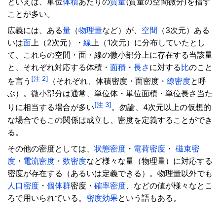
といえば、単位
体積
あたりの
質量
(質量の空間微分)を指す
ことが多い。
広義には、ある
量
（
物理量
など）が、
空間
（3次元）ある
いは
面
上（2次元）・
線
上（1次元）に分布していたとし
て、これらの空間・面・線の微小部分上に存在する当該量
と、それぞれ対応する体積・
面積
・
長さ
に対する
比
のこと
[注 2]
を言う
（それぞれ、体積密度・面密度・
線密度
と呼
ぶ）。微小部分は通常、単位体・単位面積・単位長さ当た
[注 3]
りに相当する場合が多い
。勿論、4次元以上の仮想的
な場合でもこの関係は成立し、密度を定義することができ
る。
その他の密度としては、
状態密度
・
電荷密度
・
磁束密
度
・
電流密度
・
数密度
など様々な量（物理量）に対応する
密度が存在する（あるいは定義できる）。物理量以外でも
人口密度
・
個体群
密度・
確率密度
、などの値が様々なとこ
ろで用いられている。
密度効果
という語もある。