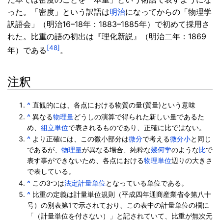
った。「密度」という訳語は
明治
になってからの「物理学
訳語会」（明治16–18年：1883–1885年）で初めて採用さ
れた。比重の語の初出は『理化新説』（明治二年：1869
[48]
年）である
。
注釈
^
直観的には、各点における物質の量(質量)という意味
^
異なる
物理量
どうしの演算で得られた新しい量であるた
め、
組立単位
で表されるものであり、正確に比ではない。
^
より正確には、この微小部分は
微分
で考える
微分小
と同じ
であるが、
物理量
が異なる場合、純粋な
幾何学
のような
比
で
表す事ができないため、各点における
物理単位
辺りの大きさ
で表している。
^
この3つは
法定計量単位
となっている単位である。
^
比重の定義は計量単位規則（平成四年通商産業省令第八十
号）の別表第1で示されており、この表中の計量単位の欄に
「（計量単位を付さない）」と記されていて、比重が無次元